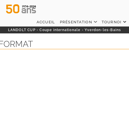
50
ans
1974-2024
ACCUEIL
PRÉSENTATION
TOURNOI
LANDOLT CUP - Coupe internationale - Yverdon-les-Bains
 FORMAT