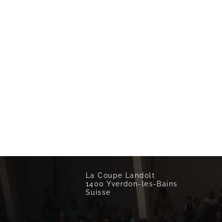
La Coupe Landolt
1400 Yverdon-les-Bains
Suisse