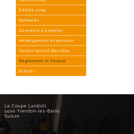
Edition 2025
Palmarès
Concours à 3 points
Hébergement et pension
Centre sportif des Isles
Règlement et Format
Statuts
La Coupe Landolt
1400 Yverdon-les-Bains
Suisse