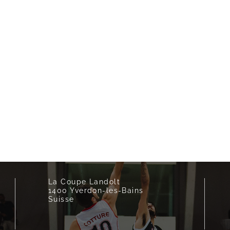
La Coupe Landolt
1400 Yverdon-les-Bains
Suisse